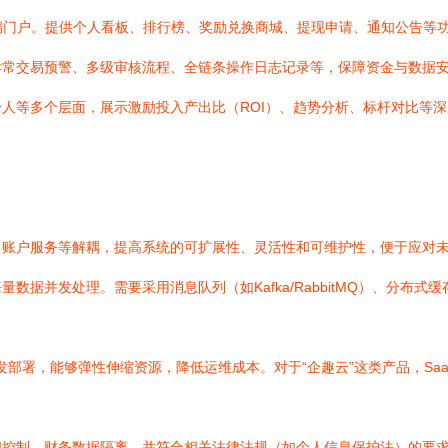
端门户。提供个人看板、排行榜、奖励兑换商城、提现申请、通知公告等
异常交易预警、多级审核流程、全链条操作日志记录等，保障资金与数据
人等多个层面，展示激励投入产出比（ROI）、趋势分析、标杆对比等
、账户服务等解耦，提高系统的可扩展性、灵活性和可维护性，便于应对
据并发处理。需要采用消息队列（如Kafka/RabbitMQ）、分布式
部署，能够弹性伸缩资源，降低运维成本。对于“企趣云”这类产品，Sa
问控制、财务数据隔离，并符合相关法律法规（如个人信息保护法）的要