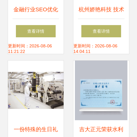
金融行业SEO优化
杭州娇艳科技 技术
与精准技术推广解
推广领域的网络赋
查看详情
查看详情
决方案
能新势力
更新时间：2026-08-06
更新时间：2026-08-06
11:21:22
14:04:11
一份特殊的生日礼
吉大正元荣获水利