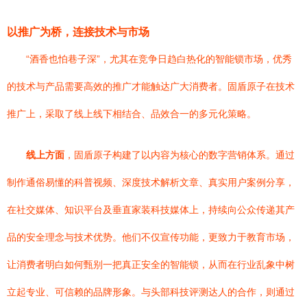
以推广为桥，连接技术与市场
“酒香也怕巷子深”，尤其在竞争日趋白热化的智能锁市场，优秀
的技术与产品需要高效的推广才能触达广大消费者。固盾原子在技术
推广上，采取了线上线下相结合、品效合一的多元化策略。
线上方面
，固盾原子构建了以内容为核心的数字营销体系。通过
制作通俗易懂的科普视频、深度技术解析文章、真实用户案例分享，
在社交媒体、知识平台及垂直家装科技媒体上，持续向公众传递其产
品的安全理念与技术优势。他们不仅宣传功能，更致力于教育市场，
让消费者明白如何甄别一把真正安全的智能锁，从而在行业乱象中树
立起专业、可信赖的品牌形象。与头部科技评测达人的合作，则通过