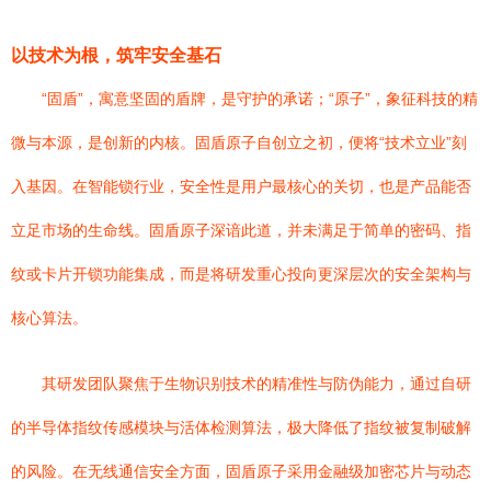
以技术为根，筑牢安全基石
“固盾”，寓意坚固的盾牌，是守护的承诺；“原子”，象征科技的精
微与本源，是创新的内核。固盾原子自创立之初，便将“技术立业”刻
入基因。在智能锁行业，安全性是用户最核心的关切，也是产品能否
立足市场的生命线。固盾原子深谙此道，并未满足于简单的密码、指
纹或卡片开锁功能集成，而是将研发重心投向更深层次的安全架构与
核心算法。
其研发团队聚焦于生物识别技术的精准性与防伪能力，通过自研
的半导体指纹传感模块与活体检测算法，极大降低了指纹被复制破解
的风险。在无线通信安全方面，固盾原子采用金融级加密芯片与动态