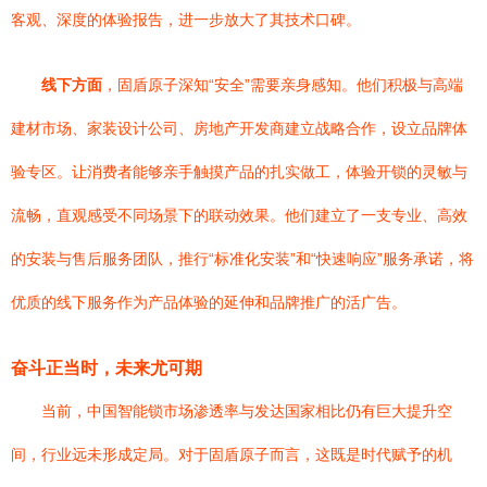
客观、深度的体验报告，进一步放大了其技术口碑。
线下方面
，固盾原子深知“安全”需要亲身感知。他们积极与高端
建材市场、家装设计公司、房地产开发商建立战略合作，设立品牌体
验专区。让消费者能够亲手触摸产品的扎实做工，体验开锁的灵敏与
流畅，直观感受不同场景下的联动效果。他们建立了一支专业、高效
的安装与售后服务团队，推行“标准化安装”和“快速响应”服务承诺，将
优质的线下服务作为产品体验的延伸和品牌推广的活广告。
奋斗正当时，未来尤可期
当前，中国智能锁市场渗透率与发达国家相比仍有巨大提升空
间，行业远未形成定局。对于固盾原子而言，这既是时代赋予的机