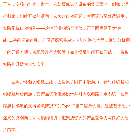
平台，实现与灯光、窗帘、安防摄像头等设备的场景联动。例如，深
夜归家，指纹开锁的瞬间，玄关灯自动亮起，空调调节至舒适温度，
安防系统自动撤防——这种丝滑的场景体验，正是固盾原子对“智
能”二字的深刻诠释。公司还探索将AI学习能力融入产品，通过分析用
户的开锁习惯，实现异常行为预警（如非惯常时间开锁尝试），将被
动防护升级为主动安全。
在用户体验的细微之处，固盾原子同样不遗余力。针对传统智能
锁续航焦虑问题，其产品优化电路设计并引入双电路冗余系统，在保
障超长续航的支持紧急情况下的Type-C接口应急供电。这些基于用户
痛点的微创新，如同涓涓细流，汇聚成强大的产品竞争力与良好的用
户口碑。