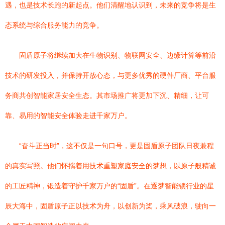
遇，也是技术长跑的新起点。他们清醒地认识到，未来的竞争将是生
态系统与综合服务能力的竞争。
固盾原子将继续加大在生物识别、物联网安全、边缘计算等前沿
技术的研发投入，并保持开放心态，与更多优秀的硬件厂商、平台服
务商共创智能家居安全生态。其市场推广将更加下沉、精细，让可
靠、易用的智能安全体验走进千家万户。
“奋斗正当时”，这不仅是一句口号，更是固盾原子团队日夜兼程
的真实写照。他们怀揣着用技术重塑家庭安全的梦想，以原子般精诚
的工匠精神，锻造着守护千家万户的“固盾”。在逐梦智能锁行业的星
辰大海中，固盾原子正以技术为舟，以创新为桨，乘风破浪，驶向一